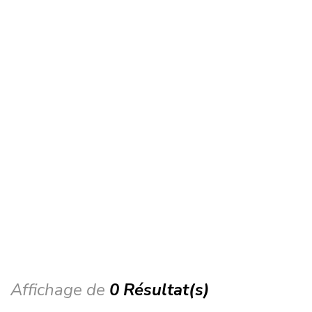
Affichage de
0 Résultat(s)