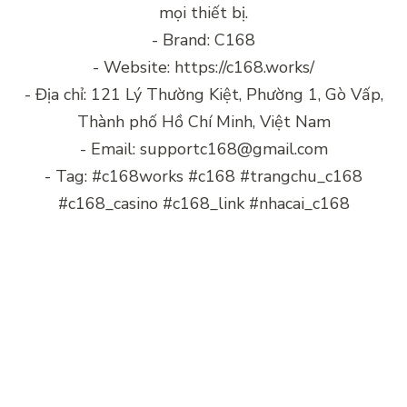
mọi thiết bị.
- Brand: C168
- Website: https://c168.works/
- Địa chỉ: 121 Lý Thường Kiệt, Phường 1, Gò Vấp,
Thành phố Hồ Chí Minh, Việt Nam
- Email: supportc168@gmail.com
- Tag: #c168works #c168 #trangchu_c168
#c168_casino #c168_link #nhacai_c168