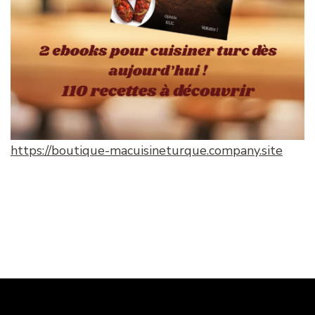
https://boutique-macuisineturque.company.site