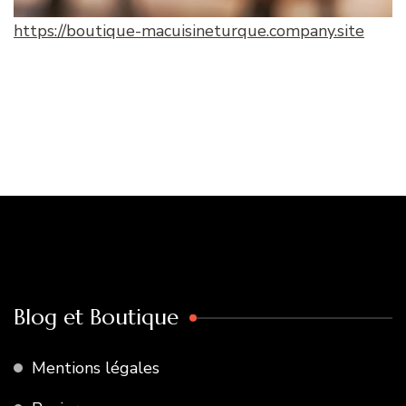
https://boutique-macuisineturque.company.site
Blog et Boutique
Mentions légales