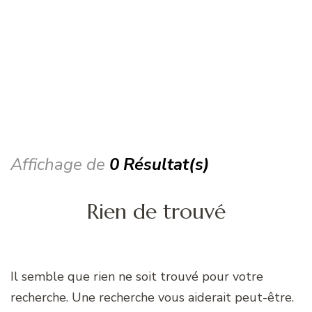
Affichage de
0 Résultat(s)
Rien de trouvé
Il semble que rien ne soit trouvé pour votre
recherche. Une recherche vous aiderait peut-être.