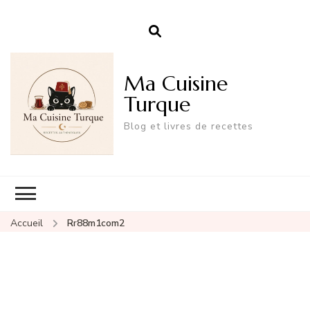
Ma Cuisine
Turque
Blog et livres de recettes
Accueil
Rr88m1com2