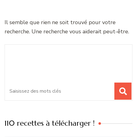
Il semble que rien ne soit trouvé pour votre
recherche. Une recherche vous aiderait peut-être.
Recherche
Vous recherchiez quelque
pour
chose ?
:
110 recettes à télécharger !