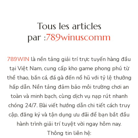
Tous les articles
par :
789winuscomm
789WIN
là nền tảng giải trí trực tuyến hàng đầu
tại Việt Nam, cung cấp kho game phong phú từ
thể thao, bắn cá, đá gà đến nổ hũ với tỷ lệ thưởng
hấp dẫn. Nền tảng đảm bảo môi trường chơi an
toàn và minh bạch, cùng dịch vụ nạp rút nhanh
chóng 24/7. Bài viết hướng dẫn chi tiết cách truy
cập, đăng ký và tận dụng ưu đãi để bạn bắt đầu
hành trình giải trí tuyệt vời ngay hôm nay.
Thông tin liên hệ: