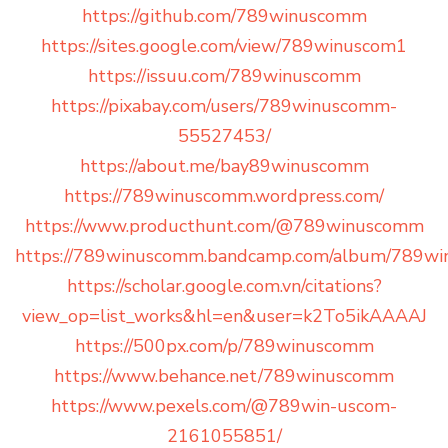
https://github.com/789winuscomm
https://sites.google.com/view/789winuscom1
https://issuu.com/789winuscomm
https://pixabay.com/users/789winuscomm-
55527453/
https://about.me/bay89winuscomm
https://789winuscomm.wordpress.com/
https://www.producthunt.com/@789winuscomm
https://789winuscomm.bandcamp.com/album/789w
https://scholar.google.com.vn/citations?
view_op=list_works&hl=en&user=k2To5ikAAAAJ
https://500px.com/p/789winuscomm
https://www.behance.net/789winuscomm
https://www.pexels.com/@789win-uscom-
2161055851/