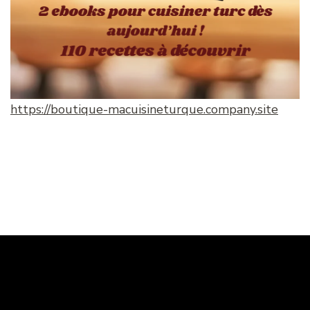
https://boutique-macuisineturque.company.site