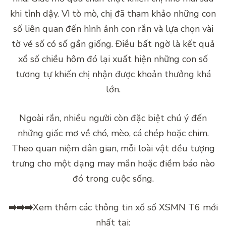
khi tỉnh dậy. Vì tò mò, chị đã tham khảo những con
số liên quan đến hình ảnh con rắn và lựa chọn vài
tờ vé số có số gần giống. Điều bất ngờ là kết quả
xổ số chiều hôm đó lại xuất hiện những con số
tương tự khiến chị nhận được khoản thưởng khá
lớn.
Ngoài rắn, nhiều người còn đặc biệt chú ý đến
những giấc mơ về chó, mèo, cá chép hoặc chim.
Theo quan niệm dân gian, mỗi loài vật đều tượng
trưng cho một dạng may mắn hoặc điềm báo nào
đó trong cuộc sống.
➡️➡️➡️
Xem thêm các thông tin xổ số XSMN T6 mới
nhất tại: