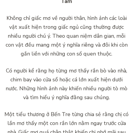
Tâm
Không chỉ giấc mơ về người thân, hình ảnh các loài
vật xuất hiện trong giấc ngủ cũng thường được
nhiều người chú ý. Theo quan niệm dân gian, mỗi
con vật đều mang một ý nghĩa riêng và đôi khi còn
gắn liền với những con số quen thuộc.
Có người kể rằng họ từng mơ thấy rắn bò vào nhà,
chim bay vào cửa sổ hoặc cá lớn xuất hiện dưới
nước. Những hình ảnh này khiến nhiều người tò mò
và tìm hiểu ý nghĩa đằng sau chúng.
Một tiểu thương ở Bến Tre từng chia sẻ rằng chị có
lần mơ thấy một con rắn lớn nằm ngay trước cửa
nhà. Giấc mơ quá chân thật khiến chị nhớ mãi sau