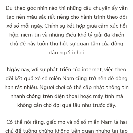
Dù theo góc nhìn nào thì những câu chuyện ấy vẫn
tạo nên màu sắc rất riêng cho hành trình theo dõi
xổ số mỗi ngày. Chính sự kết hợp giữa cảm xúc hồi
hộp, niềm tin và những điều khó lý giải đã khiến
chủ đề này luôn thu hút sự quan tâm của đông
đảo người chơi.
Ngày nay, với sự phát triển của internet, việc theo
dõi kết quả xổ số miền Nam cũng trở nên dễ dàng
hơn rất nhiều. Người chơi có thể cập nhật thông tin
nhanh chóng trên điện thoại hoặc máy tính mà
không cần chờ đợi quá lâu như trước đây.
Có thể nói rằng, giấc mơ và xổ số miền Nam là hai
chủ đề tưởng chừng không liên quan nhưng lại tạo