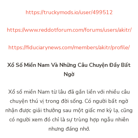
https://truckymods.io/user/499512
https://www.reddotforum.com/forums/users/akitr/
https://fiduciarynews.com/members/akitr/profile/
Xổ Số Miền Nam Và Những Câu Chuyện Đầy Bất
Ngờ
Xổ số miền Nam từ lâu đã gắn liền với nhiều câu
chuyện thú vị trong đời sống. Có người bất ngờ
nhận được giải thưởng sau một giấc mơ kỳ lạ, cũng
có người xem đó chỉ là sự trùng hợp ngẫu nhiên
nhưng đáng nhớ.