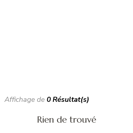
Affichage de
0 Résultat(s)
Rien de trouvé