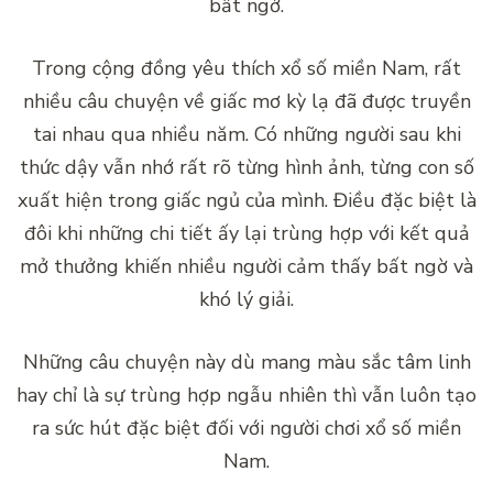
bất ngờ.
Trong cộng đồng yêu thích xổ số miền Nam, rất
nhiều câu chuyện về giấc mơ kỳ lạ đã được truyền
tai nhau qua nhiều năm. Có những người sau khi
thức dậy vẫn nhớ rất rõ từng hình ảnh, từng con số
xuất hiện trong giấc ngủ của mình. Điều đặc biệt là
đôi khi những chi tiết ấy lại trùng hợp với kết quả
mở thưởng khiến nhiều người cảm thấy bất ngờ và
khó lý giải.
Những câu chuyện này dù mang màu sắc tâm linh
hay chỉ là sự trùng hợp ngẫu nhiên thì vẫn luôn tạo
ra sức hút đặc biệt đối với người chơi xổ số miền
Nam.