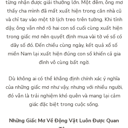
từng nhận được giải thưởng lớn. Một đêm, ông mơ
thấy cha mình đã mất xuất hiện trong căn nhà cũ
và chỉ tay vào một tờ lịch treo trên tường. Khi tỉnh
dậy, ông vẫn nhớ rõ hai con số cuối cùng xuất hiện
trong giấc mơ nên quyết định mua vài tờ vé số có
dãy số đó. Đến chiều cùng ngày, kết quả xổ số
miền Nam lại xuất hiện đúng con số khiến cả gia
đình vô cùng bất ngờ.
Dù không ai có thể khẳng định chính xác ý nghĩa
của những giấc mơ như vậy, nhưng với nhiều người,
đó vẫn là trải nghiệm khó quên và mang lại cảm
giác đặc biệt trong cuộc sống.
Những Giấc Mơ Về Động Vật Luôn Được Quan