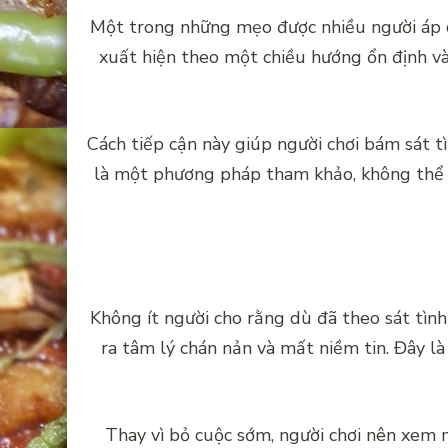
Một trong những mẹo được nhiều người áp d
xuất hiện theo một chiều hướng ổn định và
Cách tiếp cận này giúp người chơi bám sát tì
là một phương pháp tham khảo, không thể đ
Không ít người cho rằng dù đã theo sát tình
ra tâm lý chán nản và mất niềm tin. Đây là
Thay vì bỏ cuộc sớm, người chơi nên xem m