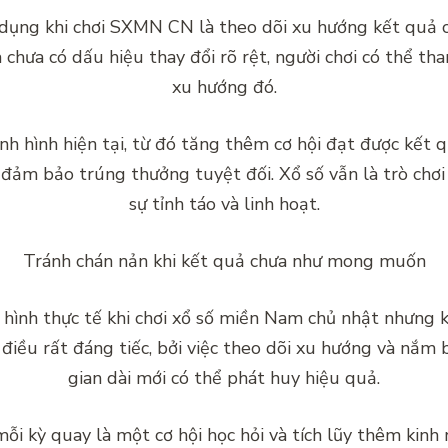
ụng khi chơi SXMN CN là theo dõi xu hướng kết quả củ
 chưa có dấu hiệu thay đổi rõ rệt, người chơi có thể t
xu hướng đó.
nh hình hiện tại, từ đó tăng thêm cơ hội đạt được kết qu
ảm bảo trúng thưởng tuyệt đối. Xổ số vẫn là trò chơi m
sự tỉnh táo và linh hoạt.
Tránh chán nản khi kết quả chưa như mong muốn
 hình thực tế khi chơi xổ số miền Nam chủ nhật nhưng 
 điều rất đáng tiếc, bởi việc theo dõi xu hướng và nắm 
gian dài mới có thể phát huy hiệu quả.
ỗi kỳ quay là một cơ hội học hỏi và tích lũy thêm kinh