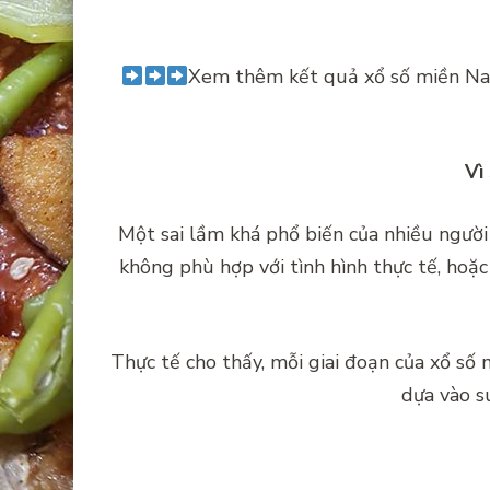
Xem thêm kết quả xổ số miền Na
Vì
Một sai lầm khá phổ biến của nhiều người
không phù hợp với tình hình thực tế, hoặc
Thực tế cho thấy, mỗi giai đoạn của xổ s
dựa vào s