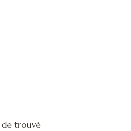
 de trouvé