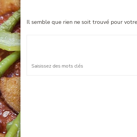
Il semble que rien ne soit trouvé pour votr
Recherche
Vous recherchiez quelque 
pour
: