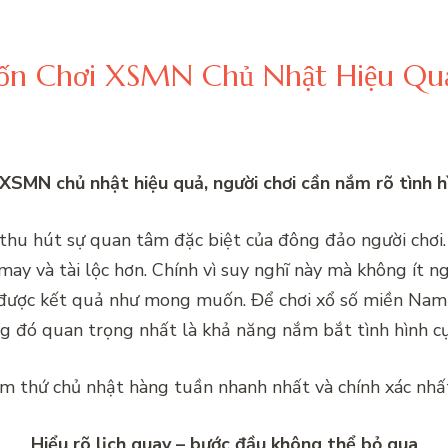
n Chơi XSMN Chủ Nhật Hiệu Quả
XSMN chủ nhật hiệu quả, người chơi cần nắm rõ tình h
u hút sự quan tâm đặc biệt của đông đảo người chơi. 
 may và tài lộc hơn. Chính vì suy nghĩ này mà không ít
ạt được kết quả như mong muốn. Để chơi xổ số miền Nam 
ong đó quan trọng nhất là khả năng nắm bắt tình hình cụ
thứ chủ nhật hàng tuần nhanh nhất và chính xác nhất
Hiểu rõ lịch quay – bước đầu không thể bỏ qua