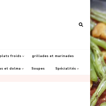
plats froids
grillades et marinades
as et dolma
Soupes
Spécialités