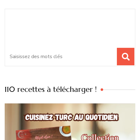
Recherche
Vous recherchiez quelque
pour
chose ?
:
110 recettes à télécharger !