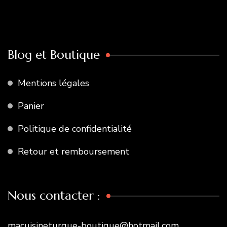
Blog et Boutique
Mentions légales
Panier
Politique de confidentialité
Retour et remboursement
Nous contacter :
macuisineturque-boutique@hotmail.com