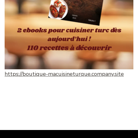
https://boutique-macuisineturque.company.site