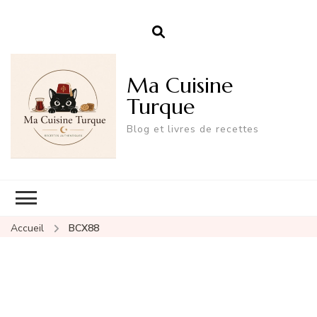
Ma Cuisine
Turque
Blog et livres de recettes
Accueil
BCX88