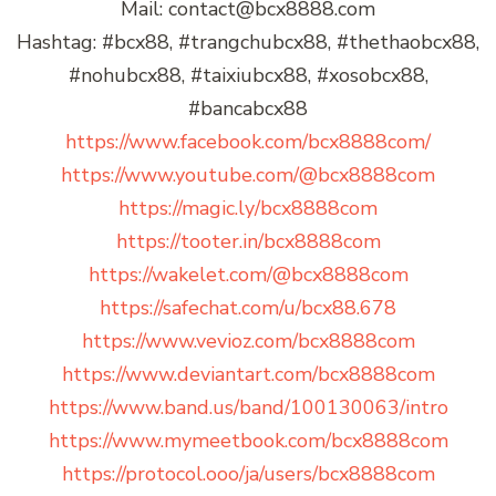
Mail: contact@bcx8888.com
Hashtag: #bcx88, #trangchubcx88, #thethaobcx88,
#nohubcx88, #taixiubcx88, #xosobcx88,
#bancabcx88
https://www.facebook.com/bcx8888com/
https://www.youtube.com/@bcx8888com
https://magic.ly/bcx8888com
https://tooter.in/bcx8888com
https://wakelet.com/@bcx8888com
https://safechat.com/u/bcx88.678
https://www.vevioz.com/bcx8888com
https://www.deviantart.com/bcx8888com
https://www.band.us/band/100130063/intro
https://www.mymeetbook.com/bcx8888com
https://protocol.ooo/ja/users/bcx8888com