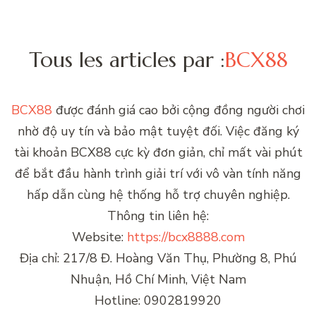
Tous les articles par :
BCX88
BCX88
được đánh giá cao bởi cộng đồng người chơi
nhờ độ uy tín và bảo mật tuyệt đối. Việc đăng ký
tài khoản BCX88 cực kỳ đơn giản, chỉ mất vài phút
để bắt đầu hành trình giải trí với vô vàn tính năng
hấp dẫn cùng hệ thống hỗ trợ chuyên nghiệp.
Thông tin liên hệ:
Website:
https://bcx8888.com
Địa chỉ: 217/8 Đ. Hoàng Văn Thụ, Phường 8, Phú
Nhuận, Hồ Chí Minh, Việt Nam
Hotline: 0902819920