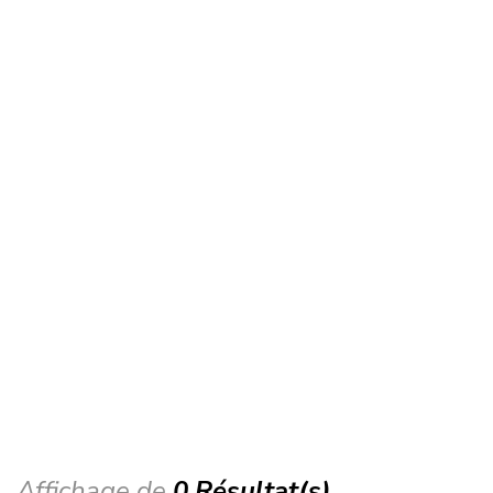
Affichage de
0 Résultat(s)