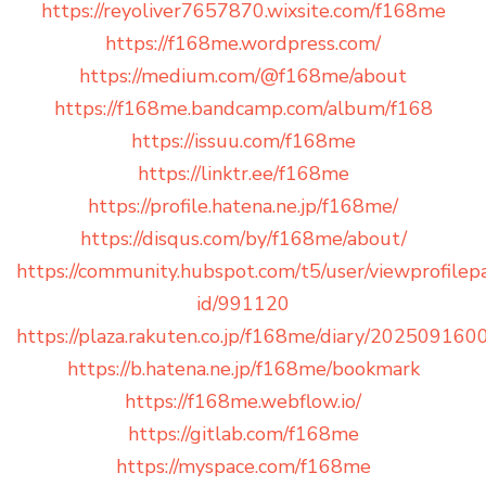
https://reyoliver7657870.wixsite.com/f168me
https://f168me.wordpress.com/
https://medium.com/@f168me/about
https://f168me.bandcamp.com/album/f168
https://issuu.com/f168me
https://linktr.ee/f168me
https://profile.hatena.ne.jp/f168me/
https://disqus.com/by/f168me/about/
https://community.hubspot.com/t5/user/viewprofilep
id/991120
https://plaza.rakuten.co.jp/f168me/diary/202509160
https://b.hatena.ne.jp/f168me/bookmark
https://f168me.webflow.io/
https://gitlab.com/f168me
https://myspace.com/f168me