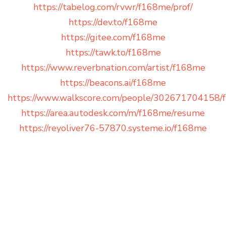
https://tabelog.com/rvwr/f168me/prof/
https://dev.to/f168me
https://gitee.com/f168me
https://tawk.to/f168me
https://www.reverbnation.com/artist/f168me
https://beacons.ai/f168me
https://www.walkscore.com/people/302671704158/
https://area.autodesk.com/m/f168me/resume
https://reyoliver76-57870.systeme.io/f168me