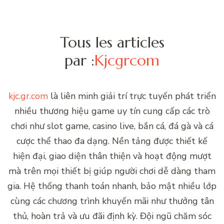
Tous les articles
par :
Kjcgrcom
kjc.gr.com
là liên minh giải trí trực tuyến phát triển
nhiều thương hiệu game uy tín cung cấp các trò
chơi như slot game, casino live, bắn cá, đá gà và cá
cược thể thao đa dạng. Nền tảng được thiết kế
hiện đại, giao diện thân thiện và hoạt động mượt
mà trên mọi thiết bị giúp người chơi dễ dàng tham
gia. Hệ thống thanh toán nhanh, bảo mật nhiều lớp
cùng các chương trình khuyến mãi như thưởng tân
thủ, hoàn trả và ưu đãi định kỳ. Đội ngũ chăm sóc