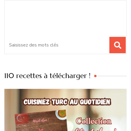
Recherche
Vous recherchiez quelque
pour
chose ?
:
110 recettes à télécharger !