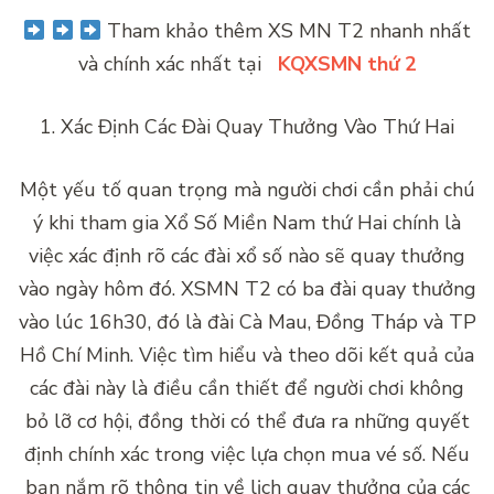
Tham khảo thêm XS MN T2 nhanh nhất
và chính xác nhất tại
KQXSMN thứ 2
1. Xác Định Các Đài Quay Thưởng Vào Thứ Hai
Một yếu tố quan trọng mà người chơi cần phải chú
ý khi tham gia Xổ Số Miền Nam thứ Hai chính là
việc xác định rõ các đài xổ số nào sẽ quay thưởng
vào ngày hôm đó. XSMN T2 có ba đài quay thưởng
vào lúc 16h30, đó là đài Cà Mau, Đồng Tháp và TP
Hồ Chí Minh. Việc tìm hiểu và theo dõi kết quả của
các đài này là điều cần thiết để người chơi không
bỏ lỡ cơ hội, đồng thời có thể đưa ra những quyết
định chính xác trong việc lựa chọn mua vé số. Nếu
bạn nắm rõ thông tin về lịch quay thưởng của các