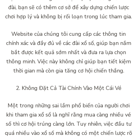
đài, bạn sẽ có thêm cơ sở để xây dựng chiến lược
chơi hợp lý và không bị rối loạn trong lúc tham gia.
Website của chúng tôi cung cấp các thông tin
chính xác và đầy đủ về các đài xổ số, giúp bạn nắm
bắt được kết quả sớm nhất và đưa ra lựa chọn
thông minh. Việc này không chỉ giúp bạn tiết kiệm
thời gian mà còn gia tăng cơ hội chiến thắng.
2. Không Đặt Cả Tài Chính Vào Một Cái Vé
Một trong những sai lầm phổ biến của người chơi
khi tham gia xổ số là nghĩ rằng mua càng nhiều vé
số thì cơ hội trúng càng lớn. Tuy nhiên, việc đầu tư
quá nhiều vào xổ số mà không có một chiến lược rõ