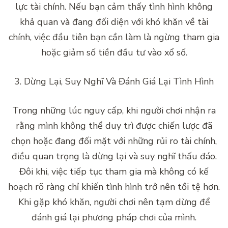
lực tài chính. Nếu bạn cảm thấy tình hình không
khả quan và đang đối diện với khó khăn về tài
chính, việc đầu tiên bạn cần làm là ngừng tham gia
hoặc giảm số tiền đầu tư vào xổ số.
3. Dừng Lại, Suy Nghĩ Và Đánh Giá Lại Tình Hình
Trong những lúc nguy cấp, khi người chơi nhận ra
rằng mình không thể duy trì được chiến lược đã
chọn hoặc đang đối mặt với những rủi ro tài chính,
điều quan trọng là dừng lại và suy nghĩ thấu đáo.
Đôi khi, việc tiếp tục tham gia mà không có kế
hoạch rõ ràng chỉ khiến tình hình trở nên tồi tệ hơn.
Khi gặp khó khăn, người chơi nên tạm dừng để
đánh giá lại phương pháp chơi của mình.