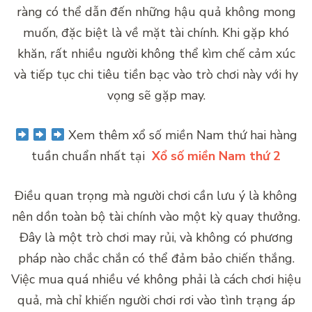
ràng có thể dẫn đến những hậu quả không mong
muốn, đặc biệt là về mặt tài chính. Khi gặp khó
khăn, rất nhiều người không thể kìm chế cảm xúc
và tiếp tục chi tiêu tiền bạc vào trò chơi này với hy
vọng sẽ gặp may.
Xem thêm xổ số miền Nam thứ hai hàng
tuần chuẩn nhất tại
Xổ số miền Nam thứ 2
Điều quan trọng mà người chơi cần lưu ý là không
nên dồn toàn bộ tài chính vào một kỳ quay thưởng.
Đây là một trò chơi may rủi, và không có phương
pháp nào chắc chắn có thể đảm bảo chiến thắng.
Việc mua quá nhiều vé không phải là cách chơi hiệu
quả, mà chỉ khiến người chơi rơi vào tình trạng áp