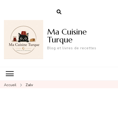
Ma Cuisine
Turque
Blog et livres de recettes
Accueil
Zalv