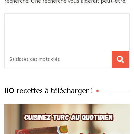
recherche. Une recherche vous aiderait peut-être.
Recherche
Vous recherchiez quelque
pour
chose ?
:
110 recettes à télécharger !