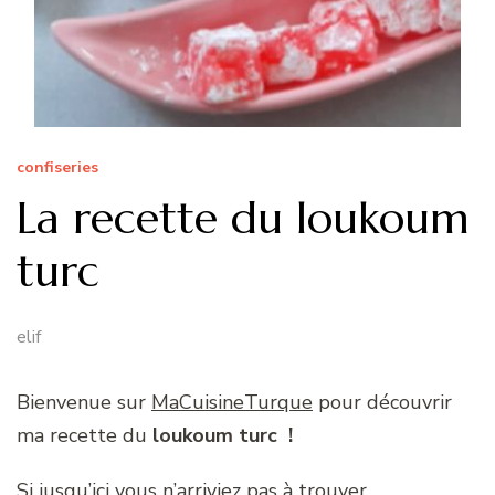
confiseries
La recette du loukoum
turc
elif
Bienvenue sur
MaCuisineTurque
pour découvrir
ma recette du
loukoum turc
!
Si jusqu’ici vous n’arriviez pas à trouver