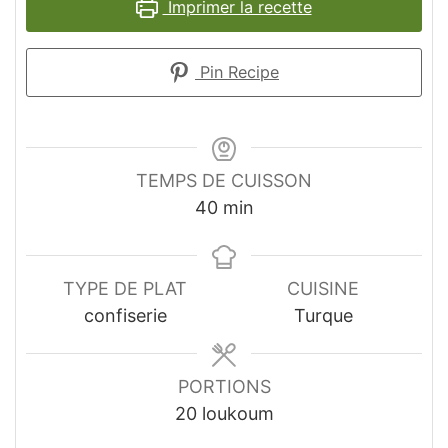
Imprimer la recette
Pin Recipe
TEMPS DE CUISSON
minutes
40
min
TYPE DE PLAT
CUISINE
confiserie
Turque
PORTIONS
20
loukoum