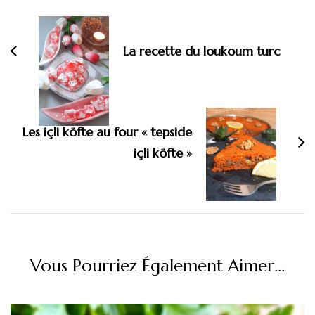
d'article
La recette du loukoum turc
Les içli köfte au four « tepside
içli köfte »
Vous Pourriez Également Aimer...