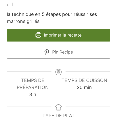
elif
la technique en 5 étapes pour réussir ses
marrons grillés
Imprimer la recette
Pin Recipe
TEMPS DE
TEMPS DE CUISSON
minutes
PRÉPARATION
20
min
heures
3
h
TYPE DE PLAT