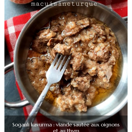
Soganli kavurma : viande sautée aux oignons
et au thym