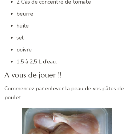
2 Càs de concentré de tomate
beurre
huile
sel
poivre
1,5 à 2,5 L d’eau.
A vous de jouer !!
Commencez par enlever la peau de vos pâtes de
poulet.