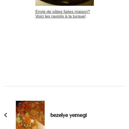
Envie de pâtes faites maison?
Voici les raviolis à la turque!
Navigation
d'article
bezelye yemegi