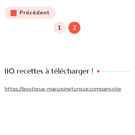
Pagination
Précédent
des
PAGE
PAGE
1
2
publications
110 recettes à télécharger !
https://boutique-macuisineturque.company.site