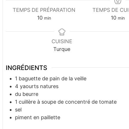
TEMPS DE PRÉPARATION
TEMPS DE CU
minutes
minu
10
10
min
min
CUISINE
Turque
INGRÉDIENTS
1
baguette de pain de la veille
4
yaourts natures
du beurre
1
cuillère à soupe
de concentré de tomate
sel
piment en paillette