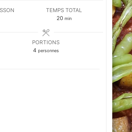
ISSON
TEMPS TOTAL
tes
minutes
20
min
PORTIONS
4
personnes