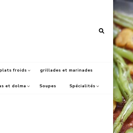
plats froids
grillades et marinades
as et dolma
Soupes
Spécialités