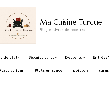
Ma Cuisine Turque
Blog et livres de recettes
 de plat
Biscuits turcs
Desserts
Entrées/
Plats au four
Plats en sauce
poisson
sarm