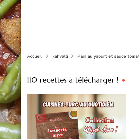
Pain au yaourt et sauce tomat
Accueil
kahvalti
110 recettes à télécharger !