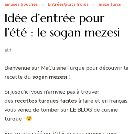
amuses bouches
Entrées/plats froids
meze turcs
Idée d’entrée pour
l’été : le sogan mezesi
elif
Bienvenue sur
MaCuisineTurque
pour découvrir la
recette du
sogan mezesi !
Si jusqu’ici vous n’arriviez pas à trouver
des
recettes turques faciles
à faire et en français,
vous venez de tomber sur
LE BLOG
de cuisine
turque !
Sur ce site créé en 2015, je vous propose mes