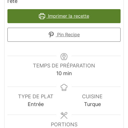
l'été
Imprimer la recette
Pin Recipe
TEMPS DE PRÉPARATION
minutes
10
min
TYPE DE PLAT
CUISINE
Entrée
Turque
PORTIONS