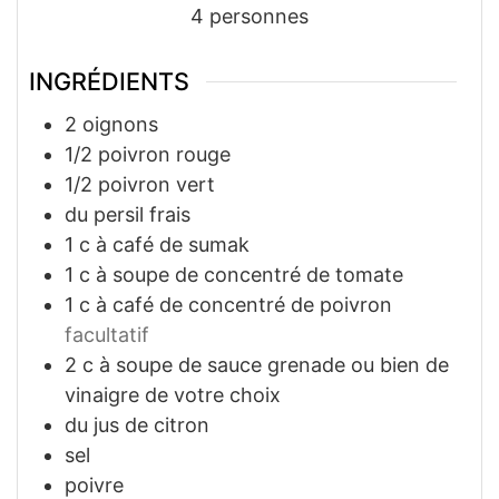
4
personnes
INGRÉDIENTS
2
oignons
1/2
poivron rouge
1/2
poivron vert
du persil frais
1
c à café
de sumak
1
c à soupe
de concentré de tomate
1
c à café
de concentré de poivron
facultatif
2
c à soupe
de sauce grenade ou bien de
vinaigre de votre choix
du jus de citron
sel
poivre