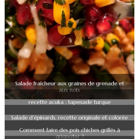
Salade fraîcheur aux graines de grenade et
aux noix
recette acuka : tapenade turque
Salade d’épinards, recette originale et colorée
Comment faire des pois chiches grillés à
grignoter ?