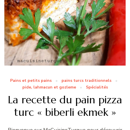
Pains et petits pains
pains turcs traditionnels
pide, lahmacun et gozleme
Spécialités
La recette du pain pizza
turc « biberli ekmek »