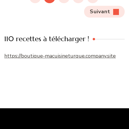
publications
Suivant
110 recettes à télécharger !
https://boutique-macuisineturque.company.site