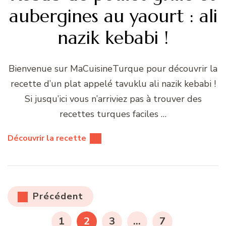
aubergines au yaourt : ali
nazik kebabi !
Bienvenue sur MaCuisineTurque pour découvrir la
recette d’un plat appelé tavuklu ali nazik kebabi !
Si jusqu’ici vous n’arriviez pas à trouver des
recettes turques faciles …
Découvrir la recette
Pagination
Précédent
des
PAGE
PAGE
PAGE
PAGE
1
2
3
…
7