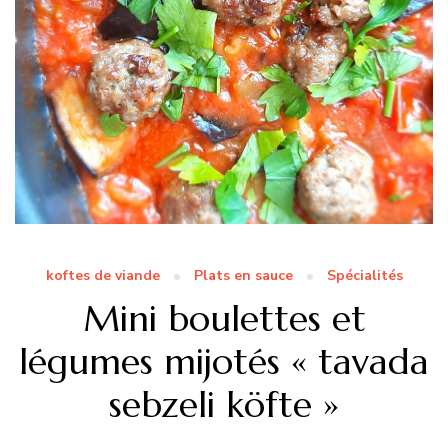
koftes de viande
Plats en sauce
Spécialités
Mini boulettes et
légumes mijotés « tavada
sebzeli köfte »