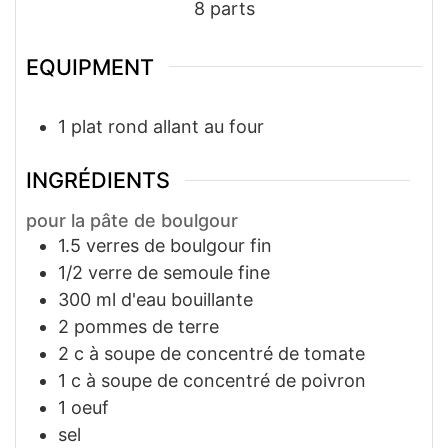
8
parts
EQUIPMENT
1 plat rond allant au four
INGRÉDIENTS
pour la pâte de boulgour
1.5
verres
de boulgour fin
1/2
verre
de semoule fine
300
ml
d'eau bouillante
2
pommes de terre
2
c à soupe
de concentré de tomate
1
c à soupe
de concentré de poivron
1
oeuf
sel