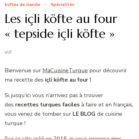
koftes de viande
Spécialités
Les içli köfte au four
« tepside içli köfte »
elif
Bienvenue sur
MaCuisineTurque
pour découvrir
ma recette des
içli köfte au four
!
Si jusqu’ici vous n’arriviez pas à trouver
des
recettes turques faciles
à faire et en français,
vous venez de tomber sur
LE BLOG
de cuisine
turque !
Sur ce site créé en 2015, je vous propose mes