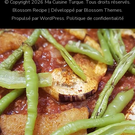
© Copyright 2026
Ma Cuisine Turque
. Tous droits réservés.
Blossom Recipe | Développé par
Blossom Themes
.
Propulsé par
WordPress
.
Politique de confidentialité