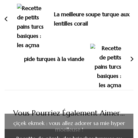
d'article
La meilleure soupe turque aux
lentilles corail
pide turques à la viande
Vous Pourriez Également Aimer...
çiçek ekmek : vous allez adorer sa mie hyper
moelleuse !