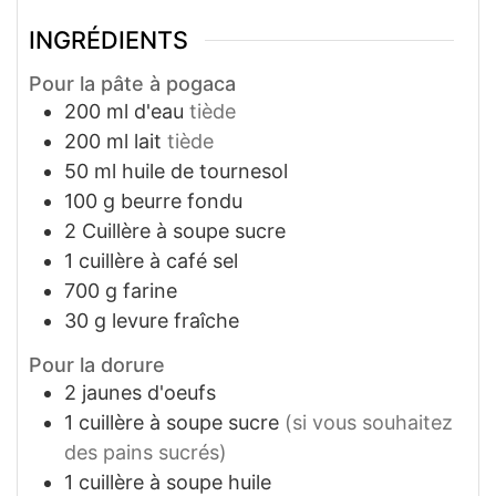
INGRÉDIENTS
Pour la pâte à pogaca
200
ml
d'eau
tiède
200
ml
lait
tiède
50
ml
huile de tournesol
100
g
beurre fondu
2
Cuillère à soupe
sucre
1
cuillère à café
sel
700
g
farine
30
g
levure fraîche
Pour la dorure
2
jaunes d'oeufs
1
cuillère à soupe
sucre
(si vous souhaitez
des pains sucrés)
1
cuillère à soupe
huile