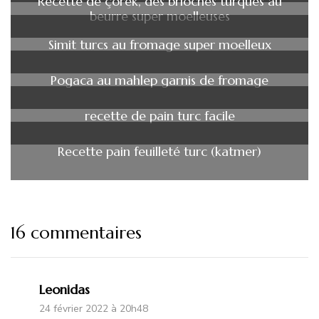
Recette de çörek, des brioches turques au
beurre super moelleuses
Simit turcs au fromage super moelleux
Pogaca au mahlep garnis de fromage
recette de pain turc facile
Recette pain feuilleté turc (katmer)
16 commentaires
Leonidas
24 février 2022 à 20h48