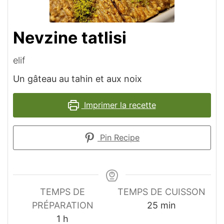
Nevzine tatlisi
elif
Un gâteau au tahin et aux noix
Imprimer la recette
Pin Recipe
TEMPS DE
TEMPS DE CUISSON
minutes
PRÉPARATION
25
min
heure
1
h