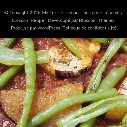
© Copyright 2026
Ma Cuisine Turque
. Tous droits réservés.
Blossom Recipe | Développé par
Blossom Themes
.
Propulsé par
WordPress
.
Politique de confidentialité