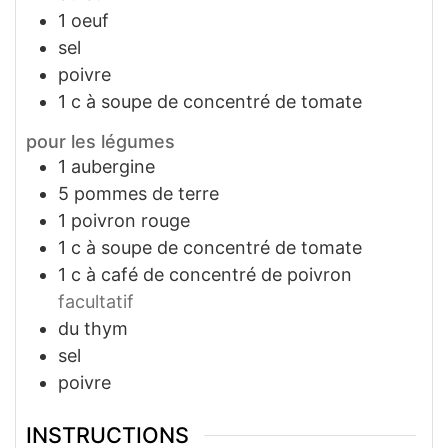
1
oeuf
sel
poivre
1
c à soupe
de concentré de tomate
pour les légumes
1
aubergine
5
pommes de terre
1
poivron rouge
1
c à soupe
de concentré de tomate
1
c à café
de concentré de poivron
facultatif
du thym
sel
poivre
INSTRUCTIONS