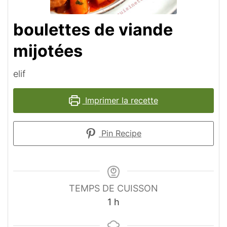
boulettes de viande
mijotées
elif
Imprimer la recette
Pin Recipe
TEMPS DE CUISSON
heure
1
h