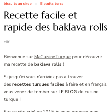
biscuits au sirop
Biscuits turcs
Recette facile et
rapide des baklava rolls
elif
Bienvenue sur
MaCuisineTurque
pour découvrir
ma recette de
baklava rolls
!
Si jusqu’ici vous n’arriviez pas à trouver
des
recettes turques faciles
à faire et en français,
vous venez de tomber sur
LE BLOG
de cuisine
turque !
Sur ce site créé en 2015, je vous propose mes