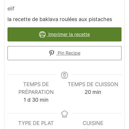
elif
la recette de baklava roulées aux pistaches
Imprimer la recette
Pin Recipe
TEMPS DE
TEMPS DE CUISSON
minutes
PRÉPARATION
20
min
day
minutes
1
d
30
min
TYPE DE PLAT
CUISINE