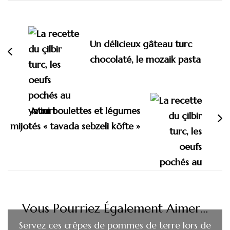
Navigation
d'article
Un délicieux gâteau turc
chocolaté, le mozaik pasta
Mini boulettes et légumes
mijotés « tavada sebzeli köfte »
Vous Pourriez Également Aimer...
Servez ces crêpes de pommes de terre lors de