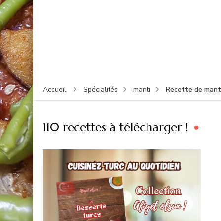
Recette de manti
Accueil
Spécialités
manti
110 recettes à télécharger !