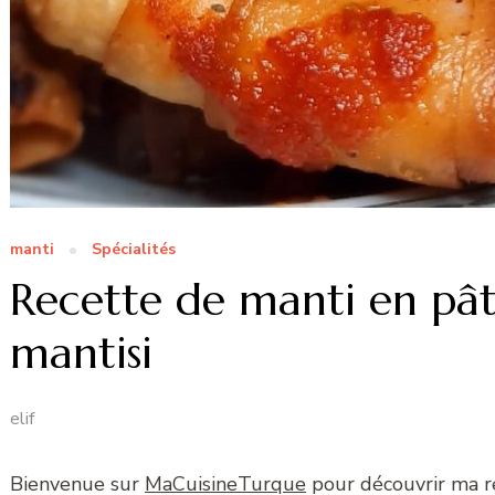
manti
Spécialités
Recette de manti en pât
mantisi
elif
Bienvenue sur
MaCuisineTurque
pour découvrir ma 