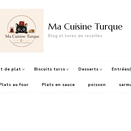
Ma Cuisine Turque
Blog et livres de recettes
 de plat
Biscuits turcs
Desserts
Entrées/
Plats au four
Plats en sauce
poisson
sarm