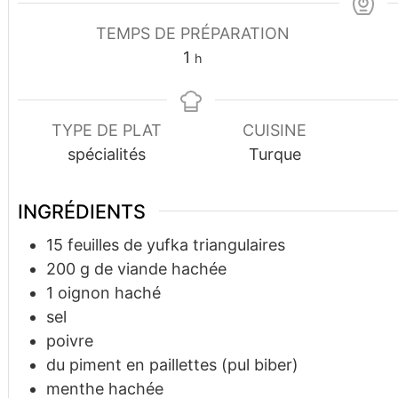
TEMPS DE PRÉPARATION
heure
1
h
TYPE DE PLAT
CUISINE
spécialités
Turque
INGRÉDIENTS
15
feuilles de yufka triangulaires
200
g
de viande hachée
1
oignon haché
sel
poivre
du piment en paillettes (pul biber)
menthe hachée