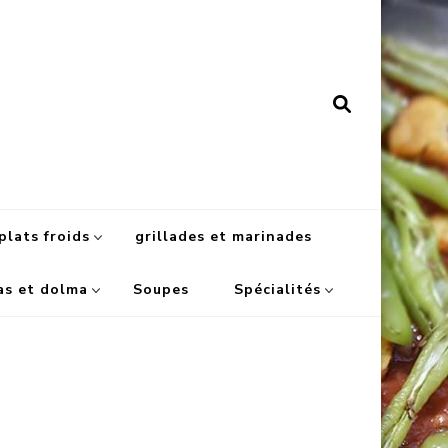
plats froids
grillades et marinades
as et dolma
Soupes
Spécialités