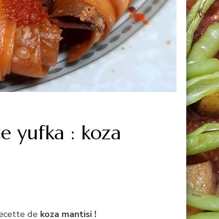
e yufka : koza
recette de
koza mantisi
!